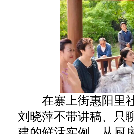
在寨上街惠阳里社区
刘晓萍不带讲稿、只
建的鲜活实例，从厨