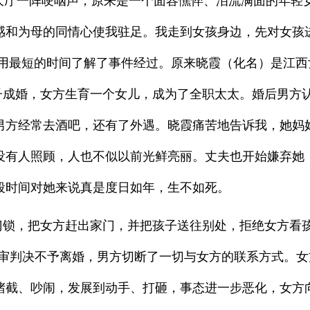
大厅一阵哽咽声，原来是一个面容憔悴、泪流满面的年轻女
感和为母的同情心使我驻足。我走到女孩身边，先对女孩
,用最短的时间了解了事件经过。原来晓霞（化名）是江
奉子成婚，女方生育一个女儿，成为了全职太太。婚后男方
男方经常去酒吧，还有了外遇。晓霞痛苦地告诉我，她妈
没有人照顾，人也不似以前光鲜亮丽。丈夫也开始嫌弃她
段时间对她来说真是度日如年，生不如死。
锁，把女方赶出家门，并把孩子送往别处，拒绝女方看孩
院一审判决不予离婚，男方切断了一切与女方的联系方式。
堵截、吵闹，发展到动手、打砸，事态进一步恶化，女方