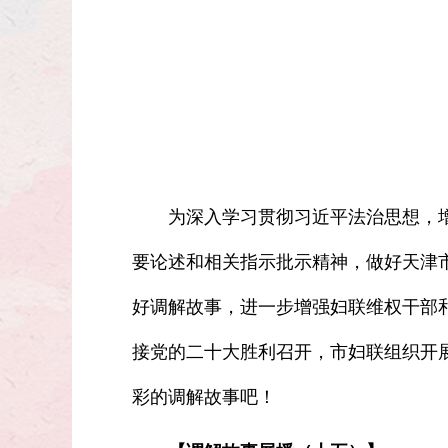
为深入学习贯彻习近平法治思想，增
要论述和相关指示批示精神，做好天津
好调解故事，进一步增强妇联维权干部
接党的二十大胜利召开，市妇联组织开展
彩的调解故事吧！