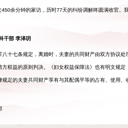
5次450余分钟的家访，历时77天的纠纷调解终圆满收官
科干部 李泽玥
八十七条规定，离婚时，夫妻的共同财产由双方协议处理
错方权益的原则判决。《妇女权益保障法》也有明文规定
律规定的夫妻共同财产享有与其配偶平等的占有、使用、
部