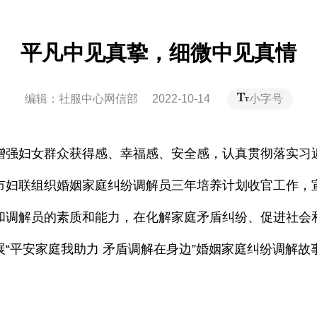
平凡中见真挚，细微中见真情
编辑：社服中心网信部 2022-10-14
小字号
强妇女群众获得感、幸福感、安全感，认真贯彻落实习近
市妇联组织婚姻家庭纠纷调解员三年培养计划收官工作，
和调解员的素质和能力，在化解家庭矛盾纠纷、促进社会
“平安家庭我助力 矛盾调解在身边”婚姻家庭纠纷调解故