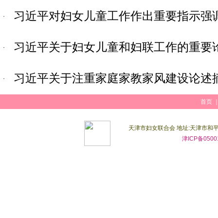
习近平对妇女儿童工作作出重要指示强调 
·
习近平关于妇女儿童和妇联工作的重要
·
习近平关于注重家庭家教家风建设论述
·
首页
天津市妇女联合会 地址:天津市和平区
津ICP备0500