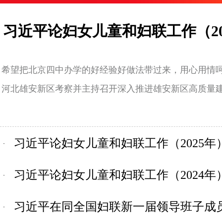
习近平论妇女儿童和妇联工作（20
希望把北京四中办学的好经验好做法带过来，用心用情呵护
河北雄安新区考察并主持召开深入推进雄安新区高质量
习近平论妇女儿童和妇联工作（2025年
·
习近平论妇女儿童和妇联工作（2024年
·
习近平在同全国妇联新一届领导班子成员
·