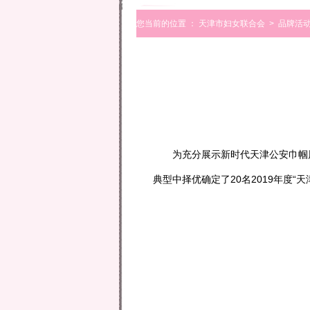
您当前的位置 ：
天津市妇女联合会
>
品牌活
为充分展示新时代天津公安巾帼风采
典型中择优确定了20名2019年度“