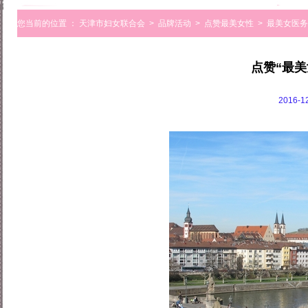
您当前的位置 ：
天津市妇女联合会
>
品牌活动
>
点赞最美女性
>
最美女医务
点赞“最
2016-