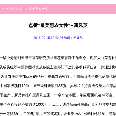
动
>
点赞最美女性
>
最美惠农女性
点赞“最美惠农女性”--闻凤英
2016-09-15 12:42:26 编辑：发展部
毕业分配到天津市蔬菜研究所从事蔬菜育种工作至今，现任大白菜育种
队成员组织申报并圆满完成各级主管部门下达的各项科研任务，并通过执
)为菜农提供更加优良的品种，提高农民收益；为市民菜篮子提供品质优
中国家级项目10项，省部级科研项目33项。参与和主持育成各类大白菜品
用于生产，新品种推广应用到全国二十余个省市区，年应用面积达74万亩
单位创直接经济效益达1000万元以上；通过新品种提高产量和品质增加农
步一等奖3项，二等奖1项，三等奖3项，农业部神农中华科技奖1项。带领