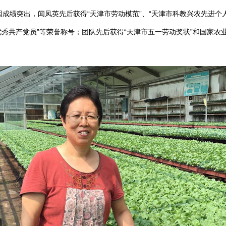
成绩突出，闻凤英先后获得“天津市劳动模范”、“天津市科教兴农先进个人
市优秀共产党员”等荣誉称号；团队先后获得“天津市五一劳动奖状”和国家农